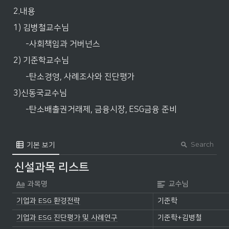
2.내용
1) 김병철교수님
-사회책임과 거버넌스
2) 기준학교수님
-탄소경영, 사례조사와 진단평가
3)신동국교수님
-탄소배출권거래제, 금융시장, ESG금융 준비
Search
기본 보기
신설과목 리스트
과목명
교수님
기업과 ESG 환경전략
기준학
기업과 ESG 진단평가 및 사례연구
기준학+김병철