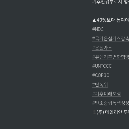
기후환경부로서 범정
▲40%보다 높여야 
#NDC
#국가온실가스감
#온실가스
#유엔기후변화협
#UNFCCC
#COP30
#탄녹위
#기후미래포럼
#탄소중립녹색성
(주) 데일리안 