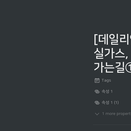
[데일리
실가스, 
가는길①
Tags
속성 1
속성 1 (1)
1 more propert