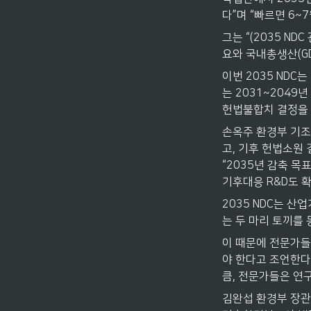
다”며 “빠르면 6~
그는 “(2035 ND
요와 국내총생산(G
이번 2035 ND
는 2031~2049
헌법불합치 결정을 내
손옥주 환경부 기조
고, 기후 헌법소원
“2035년 감축 목
기후대응 R&D도 
2035 NDC는 
는 두 마리 토끼를 
이 때문에 전문가들
야 한다고 조언한다
큼, 전문가들은 연
김완섭 환경부 장관