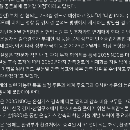
7월 공론화에 들어갈 예정”이라고 말했다.
C 관련) 부처 간 협의는 2~3월 정도로 예상하고 있다”며 “다만 (NDC 
DP)에 미치는 영향 등 경제성 분석도 병행해서 제시하는 방안을 검토
C는 지난해 8월 헌법재판소 헌법소원 후속 조처와도 연계해야 한다. 지
년 온실가스 감축경로가 부재한 점 등을 문제 삼으며 탄소중립기본법 제
렸다. 이에 따라 정부와 국회 등은 2026년 2월까지 해당 조항을 
실장은 “전문가 작업반 및 관계 부처 협의체를 통해 2035 NDC를 
 결정 후속 조처에 따라 2050년까지 감축경로의 법제화를 차질 없이 
표 이행을 위해 연도·부문별 감축 목표와 세부 감축 계획을 수립하고 
확대하겠다”고 말했다.
산업계의 실현 가능한 목표 설정 주문과 세계 주요국과 유사한 수준의 
동시에 붙잡아야 한다.
은 2035 NDC는 온실가스 감축에 따른 편익과 감축 비용 모두를 
. 현재 한국 경제·산업구조에서 탄소배출을 줄이기 위한 노력만으론
구·개발(R&D)을 통한 온실가스 감축의 혁신 기술 개발 노력이 중요하
은 “올해는 환경부가 환경처에서 승격된 지 31년이 되는 해로, 환경부